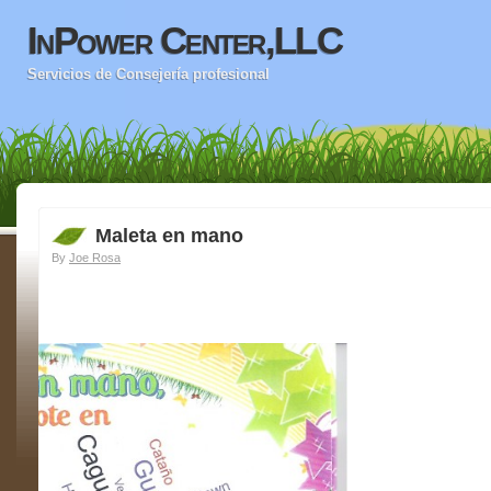
InPower Center,LLC
Servicios de Consejería profesional
Maleta en mano
By
Joe Rosa